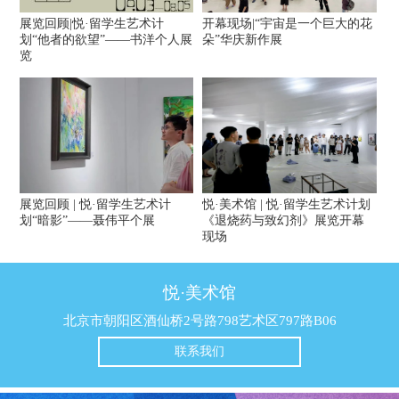
展览回顾|悦·留学生艺术计
开幕现场|“宇宙是一个巨大的花
划“他者的欲望”——书洋个人展
朵”华庆新作展
览
展览回顾 | 悦·留学生艺术计
悦·美术馆 | 悦·留学生艺术计划
划“暗影”——聂伟平个展
《退烧药与致幻剂》展览开幕
现场
悦·美术馆
北京市朝阳区酒仙桥2号路798艺术区797路B06
联系我们