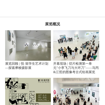
展览概况
展览回顾 | 悦·留学生艺术计划
开幕现场 | 切片检测第一单
—探索摩梭摄影展
元“小李飞刀与大环刀”——马丙
&江哲的图像考古式绘画展览