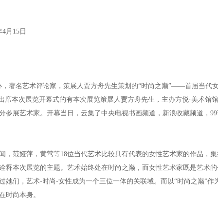
年4月15日
主办，著名艺术评论家，策展人贾方舟先生策划的“时尚之巅”——首届当代女
幕。出席本次展览开幕式的有本次展览策展人贾方舟先生，主办方悦·美术馆馆长
分参展艺术家。开幕当日，云集了中央电视书画频道，新浪收藏频道，9
闻，范娅萍，黄莺等18位当代艺术比较具有代表的女性艺术家的作品，
诠释本次展览的主题。艺术始终处在时尚之巅，而女性艺术家既是艺术的
过她们，艺术-时尚-女性成为一个三位一体的关联域。而以“时尚之巅”
在时尚本身。