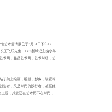
性艺术邀请展已于3月31日下午17：
王飞跃先生，Let's新城记主编李芊
9艺术网，雅昌艺术网，艺术财经，艺
集结了架上绘画，雕塑，影像，装置等
创造者，又是时尚的践行者，甚至她
作为主题，其意还在艺术而不在时尚，