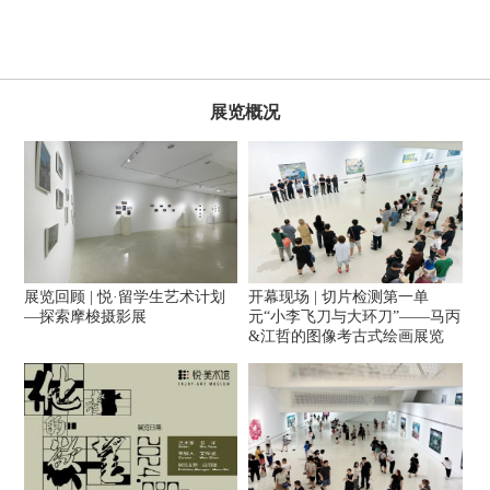
展览概况
展览回顾 | 悦·留学生艺术计划
开幕现场 | 切片检测第一单
—探索摩梭摄影展
元“小李飞刀与大环刀”——马丙
&江哲的图像考古式绘画展览