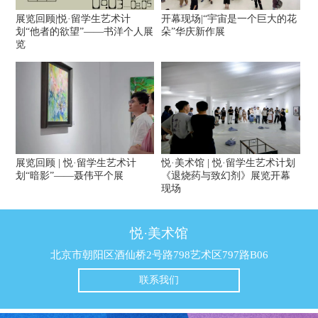
展览回顾|悦·留学生艺术计
开幕现场|“宇宙是一个巨大的花
划“他者的欲望”——书洋个人展
朵”华庆新作展
览
展览回顾 | 悦·留学生艺术计
悦·美术馆 | 悦·留学生艺术计划
划“暗影”——聂伟平个展
《退烧药与致幻剂》展览开幕
现场
悦·美术馆
北京市朝阳区酒仙桥2号路798艺术区797路B06
联系我们