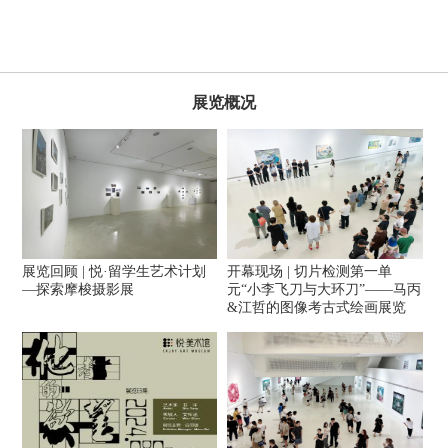
展览概况
展览回顾 | 悦·留学生艺术计划
开幕现场 | 切片检测第一单
—探索摩梭摄影展
元“小李飞刀与大环刀”——马丙
&江哲的图像考古式绘画展览