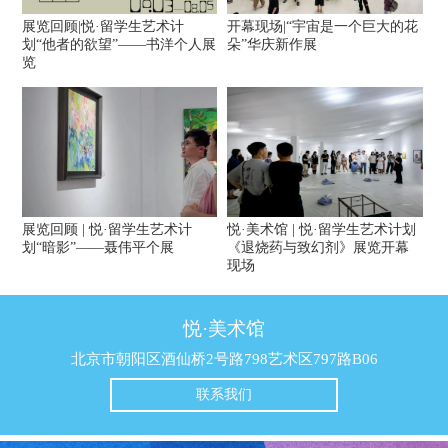
展览回顾|悦·留学生艺术计
开幕现场|“宇宙是一个巨大的花
划“他者的欲望”——书洋个人展
朵”华庆新作展
览
展览回顾 | 悦·留学生艺术计
悦·美术馆 | 悦·留学生艺术计划
划“暗影”——聂伟平个展
《退烧药与致幻剂》展览开幕
现场
悦·美术馆
北京市朝阳区酒仙桥2号路798艺术区797路B06
联系我们