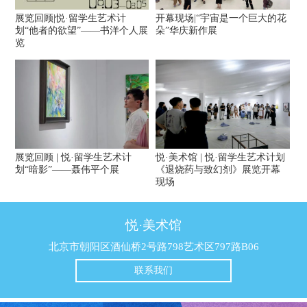
展览回顾|悦·留学生艺术计
开幕现场|“宇宙是一个巨大的花
划“他者的欲望”——书洋个人展
朵”华庆新作展
览
展览回顾 | 悦·留学生艺术计
悦·美术馆 | 悦·留学生艺术计划
划“暗影”——聂伟平个展
《退烧药与致幻剂》展览开幕
现场
悦·美术馆
北京市朝阳区酒仙桥2号路798艺术区797路B06
联系我们