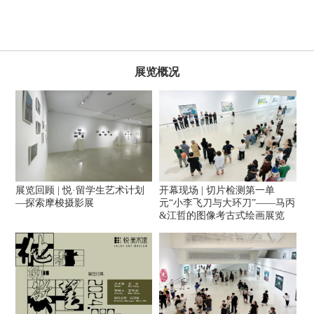
展览概况
展览回顾 | 悦·留学生艺术计划
开幕现场 | 切片检测第一单
—探索摩梭摄影展
元“小李飞刀与大环刀”——马丙
&江哲的图像考古式绘画展览