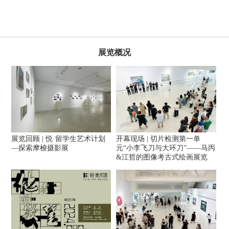
展览概况
展览回顾 | 悦·留学生艺术计划
开幕现场 | 切片检测第一单
—探索摩梭摄影展
元“小李飞刀与大环刀”——马丙
&江哲的图像考古式绘画展览