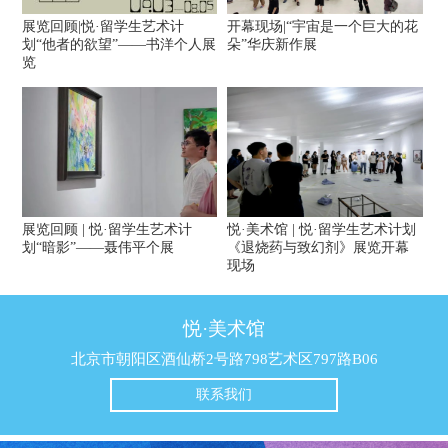
展览回顾|悦·留学生艺术计
开幕现场|“宇宙是一个巨大的花
划“他者的欲望”——书洋个人展
朵”华庆新作展
览
展览回顾 | 悦·留学生艺术计
悦·美术馆 | 悦·留学生艺术计划
划“暗影”——聂伟平个展
《退烧药与致幻剂》展览开幕
现场
悦·美术馆
北京市朝阳区酒仙桥2号路798艺术区797路B06
联系我们