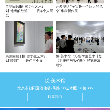
展览回顾|悦·留学生艺术计
开幕现场|“宇宙是一个巨大的花
划“他者的欲望”——书洋个人展
朵”华庆新作展
览
展览回顾 | 悦·留学生艺术计
悦·美术馆 | 悦·留学生艺术计划
划“暗影”——聂伟平个展
《退烧药与致幻剂》展览开幕
现场
悦·美术馆
北京市朝阳区酒仙桥2号路798艺术区797路B06
联系我们