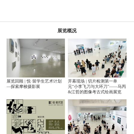
展览概况
展览回顾 | 悦·留学生艺术计划
开幕现场 | 切片检测第一单
—探索摩梭摄影展
元“小李飞刀与大环刀”——马丙
&江哲的图像考古式绘画展览