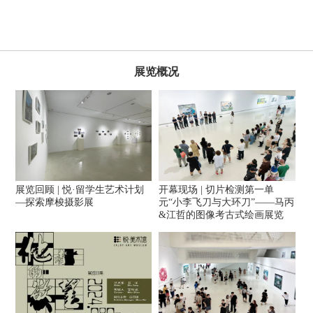
展览概况
展览回顾 | 悦·留学生艺术计划
开幕现场 | 切片检测第一单
—探索摩梭摄影展
元“小李飞刀与大环刀”——马丙
&江哲的图像考古式绘画展览