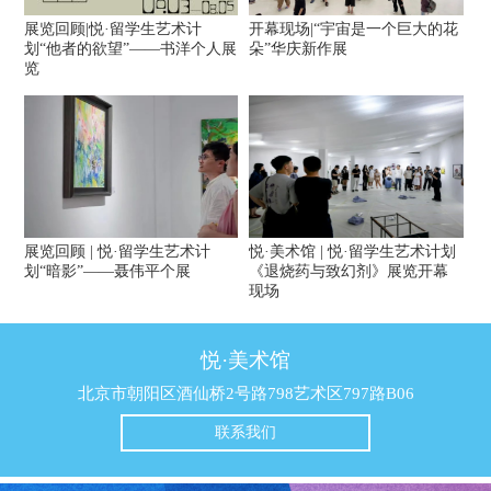
展览回顾|悦·留学生艺术计
开幕现场|“宇宙是一个巨大的花
划“他者的欲望”——书洋个人展
朵”华庆新作展
览
展览回顾 | 悦·留学生艺术计
悦·美术馆 | 悦·留学生艺术计划
划“暗影”——聂伟平个展
《退烧药与致幻剂》展览开幕
现场
悦·美术馆
北京市朝阳区酒仙桥2号路798艺术区797路B06
联系我们