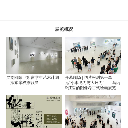
展览概况
展览回顾 | 悦·留学生艺术计划
开幕现场 | 切片检测第一单
—探索摩梭摄影展
元“小李飞刀与大环刀”——马丙
&江哲的图像考古式绘画展览