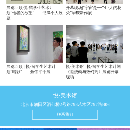
展览回顾|悦·留学生艺术计
开幕现场|“宇宙是一个巨大的花
划“他者的欲望”——书洋个人展
朵”华庆新作展
览
展览回顾 | 悦·留学生艺术计
悦·美术馆 | 悦·留学生艺术计划
划“暗影”——聂伟平个展
《退烧药与致幻剂》展览开幕
现场
悦·美术馆
北京市朝阳区酒仙桥2号路798艺术区797路B06
联系我们