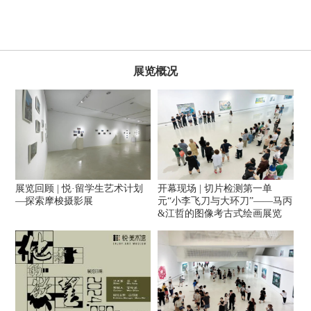
展览概况
展览回顾 | 悦·留学生艺术计划
开幕现场 | 切片检测第一单
—探索摩梭摄影展
元“小李飞刀与大环刀”——马丙
&江哲的图像考古式绘画展览