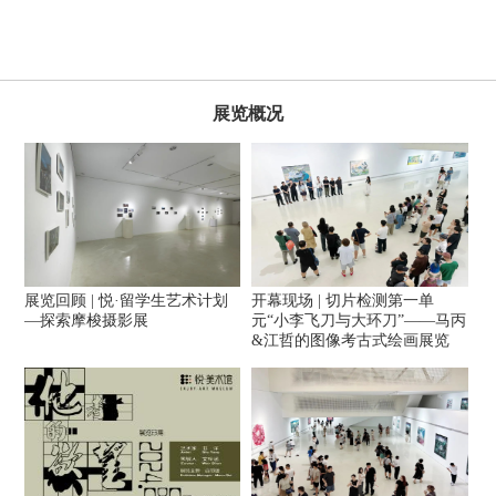
展览概况
展览回顾 | 悦·留学生艺术计划
开幕现场 | 切片检测第一单
—探索摩梭摄影展
元“小李飞刀与大环刀”——马丙
&江哲的图像考古式绘画展览