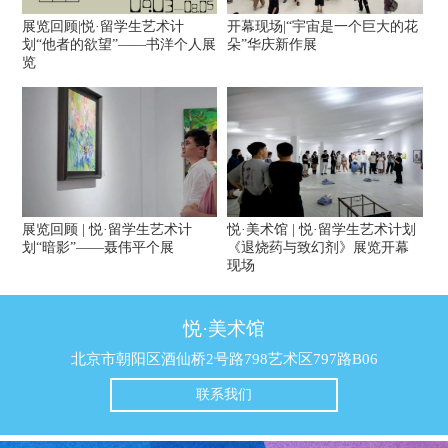
展览回顾|悦·留学生艺术计
开幕现场|“宇宙是一个巨大的花
划“他者的欲望”——书洋个人展
朵”华庆新作展
览
展览回顾 | 悦·留学生艺术计
悦·美术馆 | 悦·留学生艺术计划
划“暗影”——聂伟平个展
《退烧药与致幻剂》展览开幕
现场
悦·美术馆
北京市朝阳区酒仙桥2号路798艺术区797路B06
联系我们