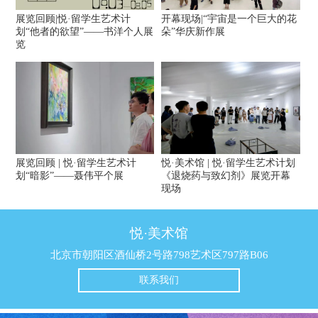
展览回顾|悦·留学生艺术计
开幕现场|“宇宙是一个巨大的花
划“他者的欲望”——书洋个人展
朵”华庆新作展
览
展览回顾 | 悦·留学生艺术计
悦·美术馆 | 悦·留学生艺术计划
划“暗影”——聂伟平个展
《退烧药与致幻剂》展览开幕
现场
悦·美术馆
北京市朝阳区酒仙桥2号路798艺术区797路B06
联系我们