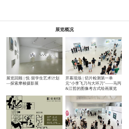
展览概况
展览回顾 | 悦·留学生艺术计划
开幕现场 | 切片检测第一单
—探索摩梭摄影展
元“小李飞刀与大环刀”——马丙
&江哲的图像考古式绘画展览