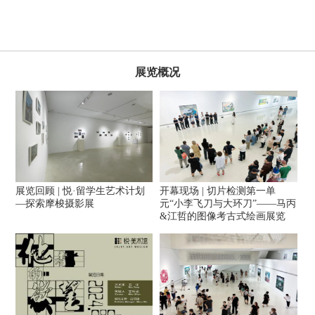
展览概况
展览回顾 | 悦·留学生艺术计划
开幕现场 | 切片检测第一单
—探索摩梭摄影展
元“小李飞刀与大环刀”——马丙
&江哲的图像考古式绘画展览