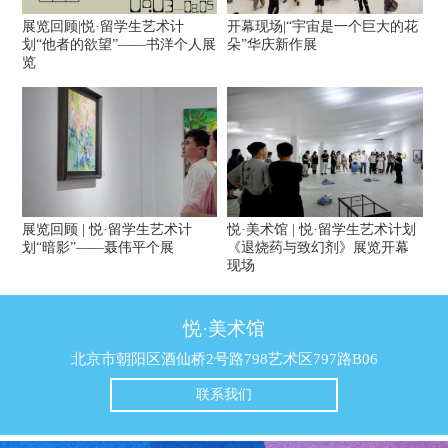
展览回顾|悦·留学生艺术计
开幕现场|“宇宙是一个巨大的花
划“他者的欲望”——书洋个人展
朵”华庆新作展
览
展览回顾 | 悦·留学生艺术计
悦·美术馆 | 悦·留学生艺术计划
划“暗影”——聂伟平个展
《退烧药与致幻剂》展览开幕
现场
悦·美术馆
北京市朝阳区酒仙桥2号路798艺术区797路B06
联系我们