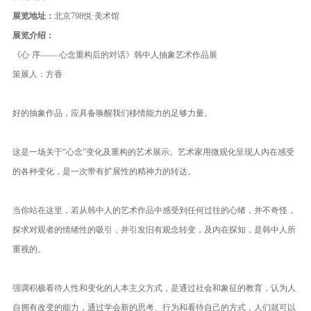
展览地址：
北京798悦·美术馆
展览介绍：
《心·序—— 心念重构后的对话》韩中人抽象艺术作品展
策展人：方香
好的抽象作品，应具备唤醒我们移情能力的足够力量。
这是一场关于“心念”变化及重构的艺术展示。艺术家用微观化呈现人内在感受
的各种变化，是一次带有扩展性的精神力的转达。
当你站在这里，若从韩中人的艺术作品中感受到任何过往的心绪，并不奇怪，
探求对观者的情绪性的吸引，并引发旧有观念转变，及内在探知，是韩中人所
重视的。
强调积极看待人性和变化的人本主义方式，是通过社会和象征的教育，认为人
自拥有改变的能力，通过学会新的思考、行为和看待自己的方式，人们就可以