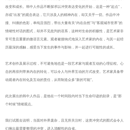
改变和成长。韩中人作品不断探求以冲突表达变化的开始，这是一种“起点”，
亦或“出发”的观念表达，它只涉及人的精神内在，却又关乎一切。作品中冲
撞、纠缠的色彩，单纯且强烈，带出大量有关“内在自然”与“客观城市世界”的
情绪性对话的图式，却并不见批判的语系，这种对生命的积极性，是艺术家非
常可贵且重要的微语言元素。观者被接纳式地深入艺术家的内在，与其一起经
历最深的感触，感受当下发生的事件与影响，并一起进行可能性的成长。
艺术创作及展示过程，不可避免地也是一段艺术家与观者互动的心理征程。心
念的再排列带来内在的转化，可以令人与外界互动的方式改变。艺术家具备带
动观者内在转化及互动的责任，从而制造众多“新的可能”。
此次展出的韩中人作品，是他在一个时间段内对当下生命印迹的刻录，是“那
个时候”情绪观点。
我们试图去说明，当面对外界庞杂，且无所关注时，这类冲突式的图式会令人
们揪出最需要整理的冲突，进入清醒性的自省。