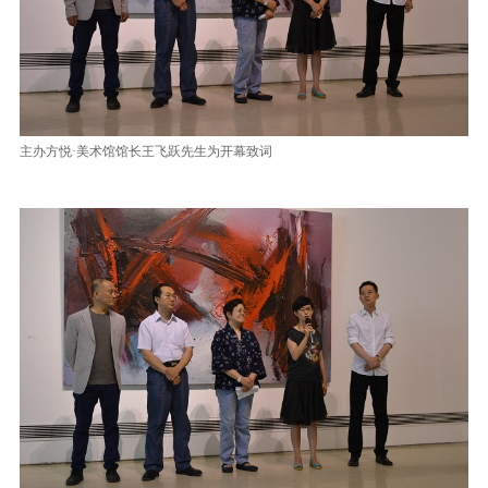
主办方悦·美术馆馆长王飞跃先生为开幕致词