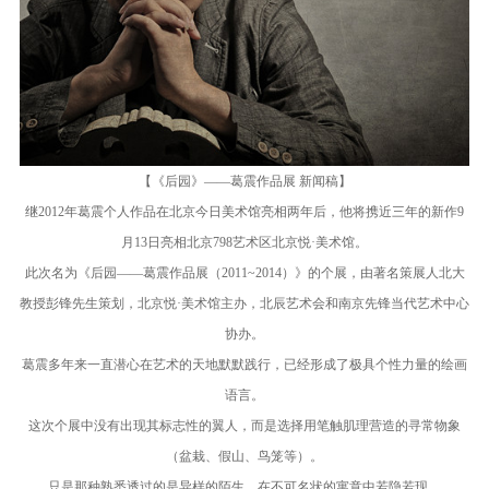
【《后园》——葛震作品展 新闻稿】
继2012年葛震个人作品在北京今日美术馆亮相两年后，他将携近三年的新作9
月13日亮相北京798艺术区北京悦·美术馆。
此次名为《后园——葛震作品展（2011~2014）》的个展，由著名策展人北大
教授彭锋先生策划，北京悦·美术馆主办，北辰艺术会和南京先锋当代艺术中心
协办。
葛震多年来一直潜心在艺术的天地默默践行，已经形成了极具个性力量的绘画
语言。
这次个展中没有出现其标志性的翼人，而是选择用笔触肌理营造的寻常物象
（盆栽、假山、鸟笼等）。
只是那种熟悉透过的是异样的陌生，在不可名状的寓意中若隐若现。