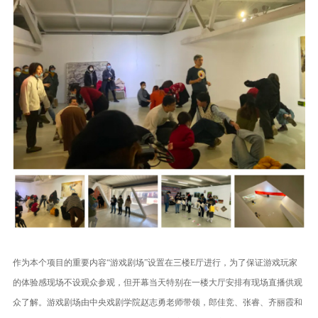
作为本个项目的重要内容“游戏剧场”设置在三楼E厅进行，为了保证游戏玩家
的体验感现场不设观众参观，但开幕当天特别在一楼大厅安排有现场直播供观
众了解。游戏剧场由中央戏剧学院赵志勇老师带领，郎佳竞、张睿、齐丽霞和