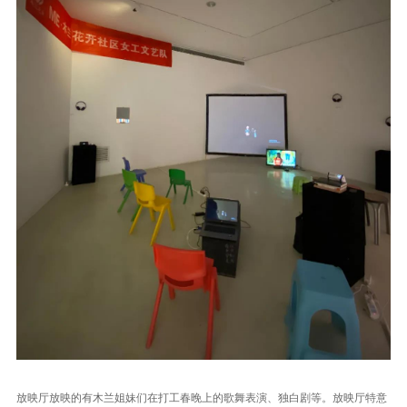
放映厅放映的有木兰姐妹们在打工春晚上的歌舞表演、独白剧等。放映厅特意