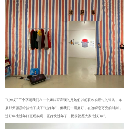
“过年好”三个字是我们在一个姐妹家发现的是她们以前联欢会用过的道具，布
展那天丽霞给挂错了成了“过好年“，但我们一看挺好，在这瞬息万变的时刻，
过好年比过年好更现实啊，正好快过年了，提前祝愿大家“过好年”。