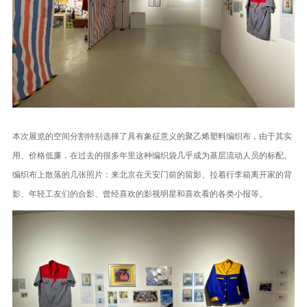
本次展览的空间分割特别选择了具有象征意义的聚乙烯塑料编织布，由于其实
用、价格低廉，在过去的很多年里这种编织袋几乎成为基层流动人员的标配。
编织布上散落的几张照片：来北京在天安门前的留影、拉着行李箱离开家的背
影、年轻工友们的合影、曾经喜欢的影视明星和喜欢看的各类小报等。