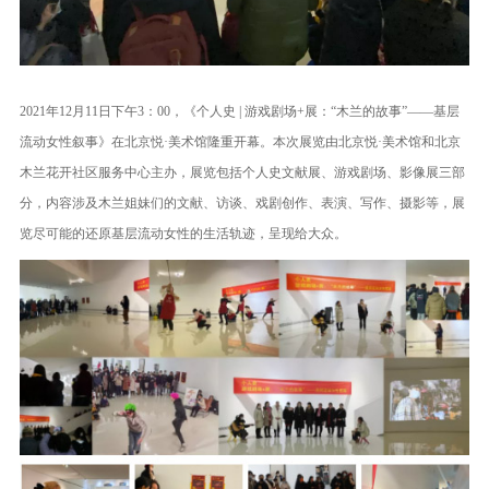
2021年12月11日下午3：00，《个人史 | 游戏剧场+展：“木兰的故事”——基层
流动女性叙事》在北京悦·美术馆隆重开幕。本次展览由北京悦·美术馆和北京
木兰花开社区服务中心主办，展览包括个人史文献展、游戏剧场、影像展三部
分，内容涉及木兰姐妹们的文献、访谈、戏剧创作、表演、写作、摄影等，展
览尽可能的还原基层流动女性的生活轨迹，呈现给大众。