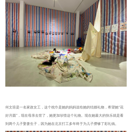
何文琼是一名家政女工，这个枕巾是她的妈妈送给她的结婚礼物，希望她“花
好月圆”，现在母亲去世了，她更加珍惜这个礼物。现在她最大的快乐就是看
到两个儿子娶妻生子，因为她在北京打工多年终于为儿子攒够了彩礼钱。